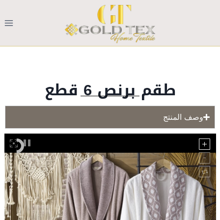
طقم برنص 6 قطع
وصف المنتج